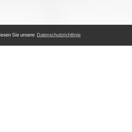
 lesen Sie unsere
Datenschutzrichtlinie
Docs
Social Media
FAQ
Features
Unseren Support erreichn Sie über:
ticket
Video
History