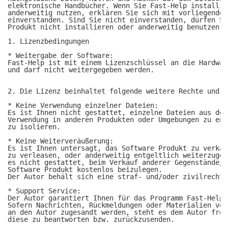
elektronische Handbücher. Wenn Sie Fast-Help installie
anderweitig nutzen, erklären Sie sich mit vorliegendem 
einverstanden. Sind Sie nicht einverstanden, dürfen Si
Produkt nicht installieren oder anderweitig benutzen.

1. Lizenzbedingungen

* Weitergabe der Software:

Fast-Help ist mit einem Lizenzschlüssel an die Hardwar
und darf nicht weitergegeben werden.

2. Die Lizenz beinhaltet folgende weitere Rechte und P
* Keine Verwendung einzelner Dateien:

Es ist Ihnen nicht gestattet, einzelne Dateien aus dem
Verwendung in anderen Produkten oder Umgebungen zu ent
zu isolieren.

* Keine Weiterveräußerung:

Es ist Ihnen untersagt, das Software Produkt zu verkauf
zu verleasen, oder anderweitig entgeltlich weiterzugeb
es nicht gestattet, beim Verkauf anderer Gegenstände/S
Software Produkt kostenlos beizulegen.

Der Autor behält sich eine straf- und/oder zivilrechtl
* Support Service:  

Der Autor garantiert Ihnen für das Programm Fast-Help 
Sofern Nachrichten, Rückmeldungen oder Materialien von 
an den Autor zugesandt werden, steht es dem Autor frei,
diese zu beantworten bzw. zurückzusenden.
