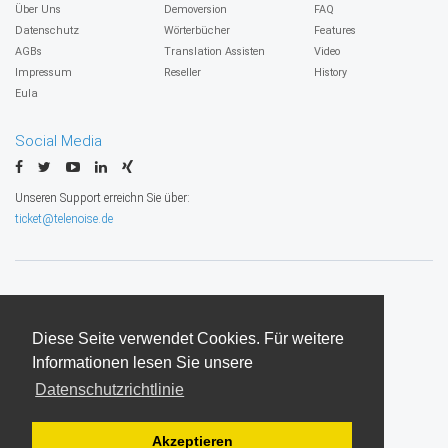
Über Uns
Demoversion
FAQ
Datenschutz
Wörterbücher
Features
AGBs
Translation Assisten
Video
Impressum
Reseller
History
Eula
Social Media
Unseren Support erreichn Sie über:
ticket@telenoise.de
Diese Seite verwendet Cookies. Für weitere
Informationen lesen Sie unsere
v9.5.0
Datenschutzrichtlinie
Über uns
Datenschutz
AGBs
Impressum
Eula
Akzeptieren