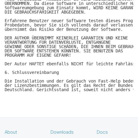
ÜBERNOMMEN. Da diese Software in unterschiedlicher Hard
Softwareumgebung zum Einsatz kommt, WIRD KEINE GARANTIE
DIE GEBRAUCHSFÄHIGKEIT ABGEGEBEN.

Erfahrene Benutzer neuer Software testen dieses Progra
Probedaten, bevor Sie sich vollends darauf verlassen. 
übernimmt das Risiko der Benutzung der Software.

DER AUTHOR ÜBERNIMMT KEINERLEI GARANTIEN UND KEINE 

VERANTWORTUNG FÜR DATENVERLUSTE, ENTGANGENE 

GEWINNE ODER SONSTIGE SCHÄDEN, DIE IHNEN BEIM GEBRAUCH 
DER SOFTWARE ENTSTEHEN KÖNNTEN. SIE BENUTZEN DAS 

PROGRAMM AUF EIGENE GEFAHR!

Der Autor HAFTET ebenfalls NICHT für leichte Fahrlässig
6. Schlussvereinbarung

Die Installation und der Gebrauch von Fast-Help bedeut
der Lizenzbestimmungen. Es gilt das Recht der Bundesrep
Deutschland. Gerichtsstand ist, soweit nicht anders ve
About
Downloads
Docs