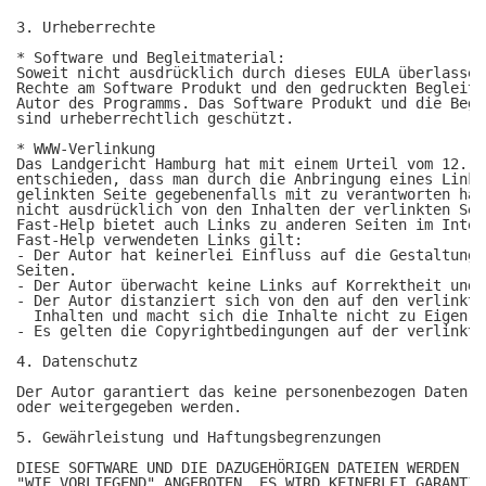
3. Urheberrechte

* Software und Begleitmaterial:

Soweit nicht ausdrücklich durch dieses EULA überlassen
Rechte am Software Produkt und den gedruckten Begleitm
Autor des Programms. Das Software Produkt und die Begl
sind urheberrechtlich geschützt. 

* WWW-Verlinkung

Das Landgericht Hamburg hat mit einem Urteil vom 12. M
entschieden, dass man durch die Anbringung eines Links
gelinkten Seite gegebenenfalls mit zu verantworten hat
nicht ausdrücklich von den Inhalten der verlinkten Sei
Fast-Help bietet auch Links zu anderen Seiten im Inter
Fast-Help verwendeten Links gilt:

- Der Autor hat keinerlei Einfluss auf die Gestaltung 
Seiten.

- Der Autor überwacht keine Links auf Korrektheit und 
- Der Autor distanziert sich von den auf den verlinkte
  Inhalten und macht sich die Inhalte nicht zu Eigen.

- Es gelten die Copyrightbedingungen auf der verlinkte
4. Datenschutz

Der Autor garantiert das keine personenbezogen Daten e
oder weitergegeben werden.

5. Gewährleistung und Haftungsbegrenzungen

DIESE SOFTWARE UND DIE DAZUGEHÖRIGEN DATEIEN WERDEN 

"WIE VORLIEGEND" ANGEBOTEN. ES WIRD KEINERLEI GARANTIE 