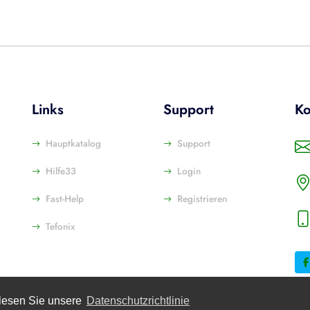
Links
Support
Ko
Hauptkatalog
Support
Hilfe33
Login
Fast-Help
Registrieren
Tefonix
 lesen Sie unsere
Datenschutzrichtlinie