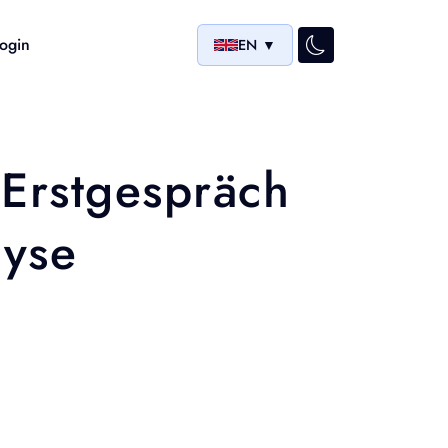
ogin
EN
▼
 Erstgespräch
lyse