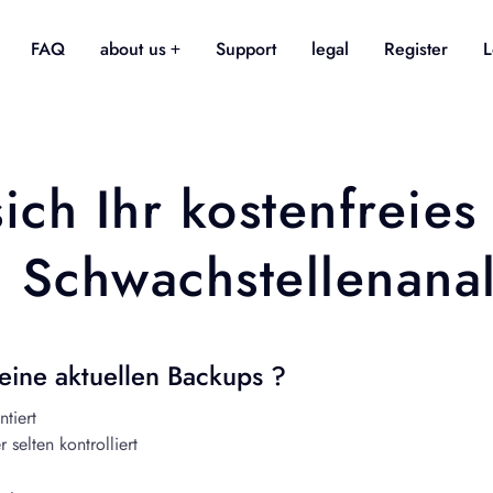
FAQ
about us
Support
legal
Register
L
sich Ihr kostenfreies
l Schwachstellenana
eine aktuellen Backups ?
tiert
selten kontrolliert