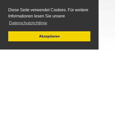
Diese Seite verwendet Cookies. Für weitere
Informationen lesen Sie unsere
Datenschutzrichtlinie
Akzeptieren
About
Downloads
Docs
Über Uns
Demoversion
FAQ
Datenschutz
Wörterbücher
Features
AGBs
Translation Assisten
Video
Impressum
Reseller
History